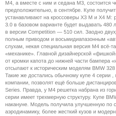
M4, а вместе с ним и седана M3, состоится 
предположительно, в сентябре. Купе получит 
устанавливают на кроссоверы X3 M и X4 M: 
3.0 в базовом варианте будет выдавать 480 
в версии Competition — 510 сил. Заодно дву
полным приводом и восьмидиапазонным «авт
слухам, некая специальная версия M4 всё-та
«механике». Главной дизайнерской «фишкой
от кромки капота до нижней части бампера «
отсылают к историческим моделям BMW 328 
Такие же достались обычному купе 4 серии ,
компании, позволят ещё больше дистанциров
Series. Правда, у M4 решетка набрана из гор
серии имеет трехмерную структуру. Купе BM
накануне. Модель получила улучшенную по 
аэродинамику, более жесткий кузов и модер