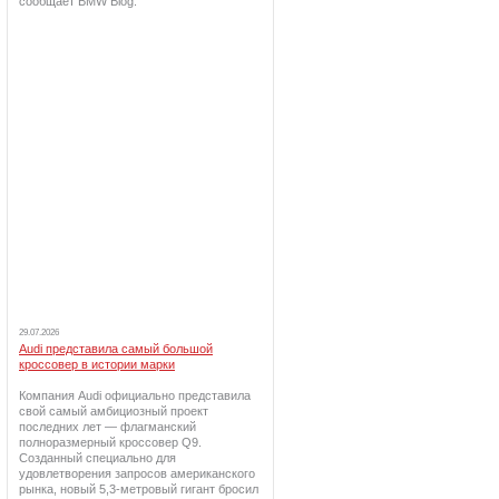
сообщает BMW Blog.
29.07.2026
Audi представила самый большой
кроссовер в истории марки
Компания Audi официально представила
свой самый амбициозный проект
последних лет — флагманский
полноразмерный кроссовер Q9.
Созданный специально для
удовлетворения запросов американского
рынка, новый 5,3-метровый гигант бросил