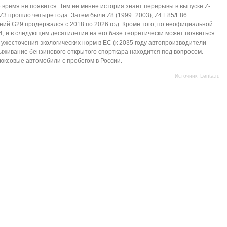
 время не появится. Тем не менее история знает перерывы в выпуске Z-
Z3 прошло четыре года. Затем были Z8 (1999−2003), Z4 E85/E86
ний G29 продержался с 2018 по 2026 год. Кроме того, по неофициальной
, и в следующем десятилетии на его базе теоретически может появиться
 ужесточения экологических норм в ЕС (к 2035 году автопроизводители
ыживание бензинового открытого спорткара находится под вопросом.
ксовые автомобили с пробегом в России.
Источник:
Lenta.ru