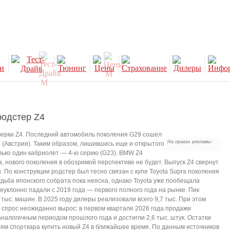
родстер Z4
верки Z4. Последний автомобиль поколения G29 сошел
На правах рекламы:
е (Австрия). Таким образом, лишившись еще и открытого
олько один кабриолет — 4-ю серию (G23). BMW Z4
, нового поколения в обозримой перспективе не будет. Выпуск Z4 свернут
 По конструкции родстер был тесно связан с купе Toyota Supra поколения
удьба японского собрата пока неясна, однако Toyota уже пообещала
еуклонно падали с 2019 года — первого полного года на рынке. Пик
 тыс. машин. В 2025 году дилеры реализовали всего 9,7 тыс. При этом
спрос неожиданно вырос: в первом квартале 2026 года продажи
налогичным периодом прошлого года и достигли 2,6 тыс. штук. Остатки
ям спорткара купить новый Z4 в ближайшее время. По данным источников