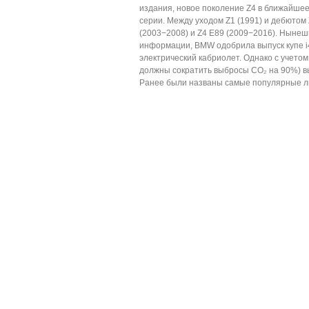
издания, новое поколение Z4 в ближайшее
серии. Между уходом Z1 (1991) и дебютом 
(2003−2008) и Z4 E89 (2009−2016). Нынеш
информации, BMW одобрила выпуск купе i4
электрический кабриолет. Однако с учетом
должны сократить выбросы CO₂ на 90%) в
Ранее были названы самые популярные лю