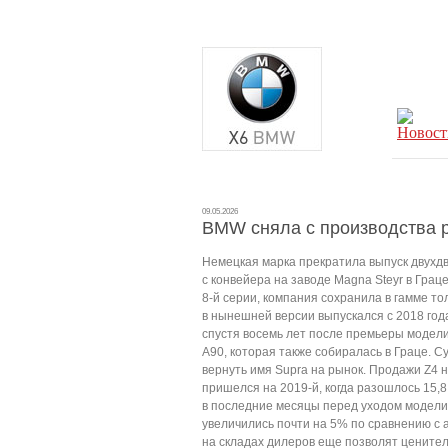
09.05.2026
BMW сняла с производства 
Немецкая марка прекратила выпуск двухд
с конвейера на заводе Magna Steyr в Грац
8-й серии, компания сохранила в гамме т
в нынешней версии выпускался с 2018 года
спустя восемь лет после премьеры модели.
A90, которая также собиралась в Граце. С
вернуть имя Supra на рынок. Продажи Z4 н
пришелся на 2019-й, когда разошлось 15,8
в последние месяцы перед уходом модели 
увеличились почти на 5% по сравнению с а
на складах дилеров еще позволят ценител