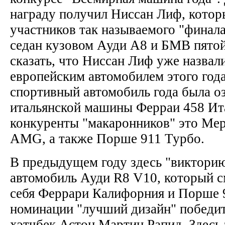
награду получил Ниссан Лиф, котор
участников так называемого "финала
седан кузовом Ауди А8 и БМВ пятой
сказать, что Ниссан Лиф уже назва
европейским автомобилем этого год
спортивный автомобиль года была о
итальянской машины Ферраи 458 Ита
конкуренты "макаронников" это Ме
AMG, а также Порше 911 Турбо.
В предыдущем году здесь "викторию
автомобиль Ауди R8 V10, который с
себя Феррари Калифорния и Порше 
номинации "лучший дизайн" победит
хэтчбек Астон Мартин Рапид. Здесь