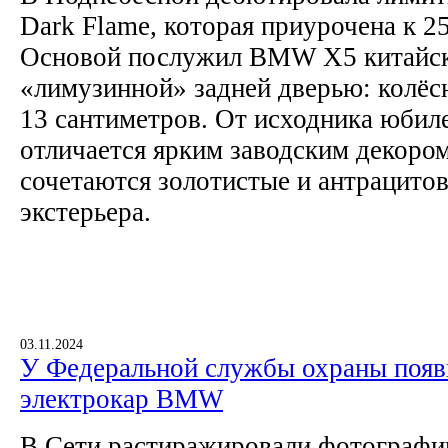
Dark Flame, которая приурочена к 2
Основой послужил BMW X5 китайско
«лимузинной» задней дверью: колёсн
13 сантиметров. От исходника юбил
отличается ярким заводским декоро
сочетаются золотистые и антрацито
экстерьера.
03.11.2024
У Федеральной службы охраны появ
электрокар BMW
В Сети растиражировали фотографи