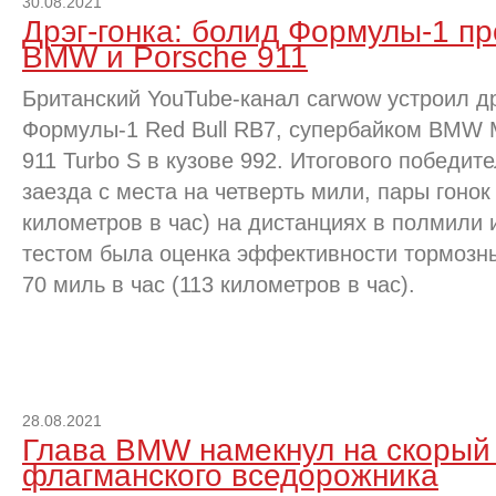
30.08.2021
Дрэг-гонка: болид Формулы-1 п
BMW и Porsche 911
Британский YouTube-канал carwow устроил д
Формулы-1 Red Bull RB7, супербайком BMW 
911 Turbo S в кузове 992. Итогового победи
заезда с места на четверть мили, пары гонок 
километров в час) на дистанциях в полмили
тестом была оценка эффективности тормозн
70 миль в час (113 километров в час).
28.08.2021
Глава BMW намекнул на скорый
флагманского вседорожника