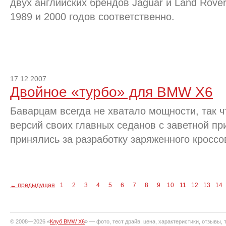
двух английских брендов Jaguar и Land Rover
1989 и 2000 годов соответственно.
17.12.2007
Двойное «турбо» для BMW X6
Баварцам всегда не хватало мощности, так 
версий своих главных седанов с заветной пр
принялись за разработку заряженного кросс
←
предыдущая
1
2
3
4
5
6
7
8
9
10
11
12
13
14
© 2008—2026 «
Клуб BMW X6
» — фото, тест драйв, цена, характеристики, отзывы, т