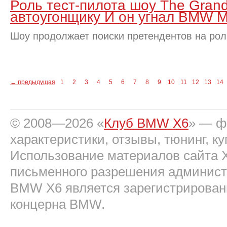
Роль тест-пилота шоу The Gran
автоугонщику И он угнал BMW 
Шоу продолжает поиски претендентов на рол
←
предыдущая
1
2
3
4
5
6
7
8
9
10
11
12
13
14
© 2008—2026 «
Клуб BMW X6
» — фо
характеристики, отзывы, тюнинг, ку
Использование материалов сайта 
письменного разрешения админист
BMW X6 является зарегистрирован
концерна BMW.